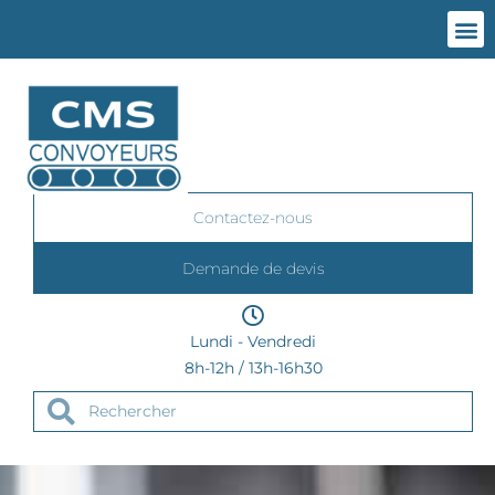
QUI SOM
NOS CO
CONVO
NOS D
Contactez-nous
Demande de devis
Lundi - Vendredi
8h-12h / 13h-16h30